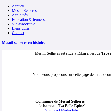
Accueil
Mesnil Sellieres
Actualités
Education & Jeunesse
Vie associative
Liens utiles
Contact
Mesnil sellieres en histoire
Mesnil-Sellières est situé à 15km à l'est de
Troy
Nous vous proposons sur cette page de mieux con
Commune
de
Mesnil-Sellieres
et le
hameau
"
La Belle Epine
"
Download Media File