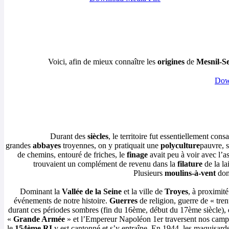
Voici, afin de mieux connaître les
origines
de
Mesnil-Se
Dow
Durant des
siècles
, le territoire fut essentiellement consa
grandes
abbayes
troyennes, on y pratiquait une
polyculture
pauvre, s
de chemins, entouré de friches, le
finage
avait peu à voir avec l’a
trouvaient un complément de revenu dans la
filature
de la la
Plusieurs
moulins-à-vent
domi
Dominant la
Vallée de la Seine
et la ville de
Troyes
, à proximité
événements de notre histoire.
Guerres
de religion, guerre de « tre
durant ces périodes sombres (fin du 16ème, début du 17ème siècle), 
«
Grande Armée
» et l’Empereur Napoléon 1er traversent nos campa
le
154ème RI
y est cantonné et s’y entraîne. En 1944, les maquisard