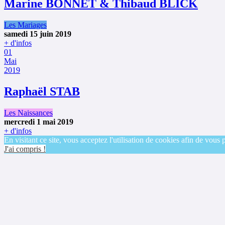
Marine BONNET & Thibaud BLICK
Les Mariages
samedi 15 juin 2019
+ d'infos
01
Mai
2019
Raphaël STAB
Les Naissances
mercredi 1 mai 2019
+ d'infos
En visitant ce site, vous acceptez l'utilisation de cookies afin de vous 
J'ai compris !