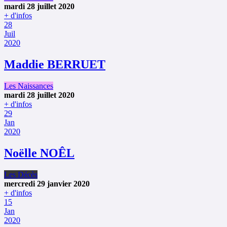
mardi 28 juillet 2020
+ d'infos
28
Juil
2020
Maddie BERRUET
Les Naissances
mardi 28 juillet 2020
+ d'infos
29
Jan
2020
Noëlle NOÊL
Les Décès
mercredi 29 janvier 2020
+ d'infos
15
Jan
2020