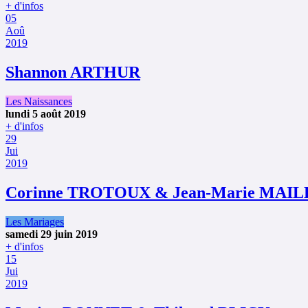
+ d'infos
05
Aoû
2019
Shannon ARTHUR
Les Naissances
lundi 5 août 2019
+ d'infos
29
Jui
2019
Corinne TROTOUX & Jean-Marie MAI
Les Mariages
samedi 29 juin 2019
+ d'infos
15
Jui
2019