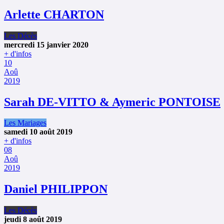
Arlette CHARTON
Les Décès
mercredi 15 janvier 2020
+ d'infos
10
Aoû
2019
Sarah DE-VITTO & Aymeric PONTOISE
Les Mariages
samedi 10 août 2019
+ d'infos
08
Aoû
2019
Daniel PHILIPPON
Les Décès
jeudi 8 août 2019