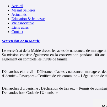
précédente
précédent
suivante
suivant
précédente
précédent
suivante
suivant
Accueil
Mesnil Sellieres
Actualités
Education & Jeunesse
Vie associative
Liens utiles
Contact
Secrétériat de la Mairie
Le secrétériat de la Mairie dresse les actes de naissance, de mariage 
Sa mission consiste également en la conservation pendant 100 ans de
également ou complète les livrets de famille.
Démarches état civil : Délivrance d'actes : naissance, mariage et d
d'identité – Passeport – Certificat de vie commune – Légalisation de
Démarches d'urbanisme : Déclaration de travaux – Permis de constru
Demandes hors Code de l'Urbanisme
Mai