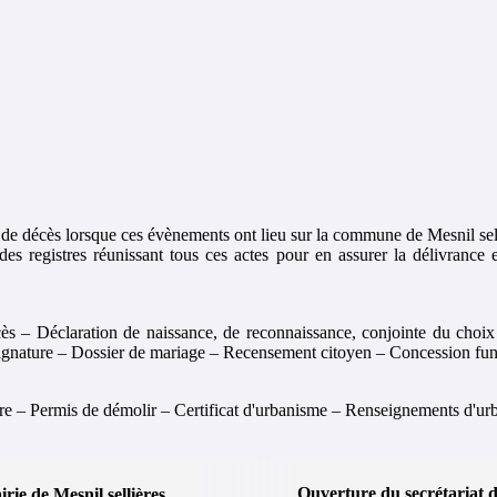
et de décès lorsque ces évènements ont lieu sur la commune de Mesnil sel
s registres réunissant tous ces actes pour en assurer la délivrance et
écès – Déclaration de naissance, de reconnaissance, conjointe du choix
 signature – Dossier de mariage – Recensement citoyen – Concession fun
ire – Permis de démolir – Certificat d'urbanisme – Renseignements d'u
Ouverture du secrétariat 
rie de Mesnil sellières