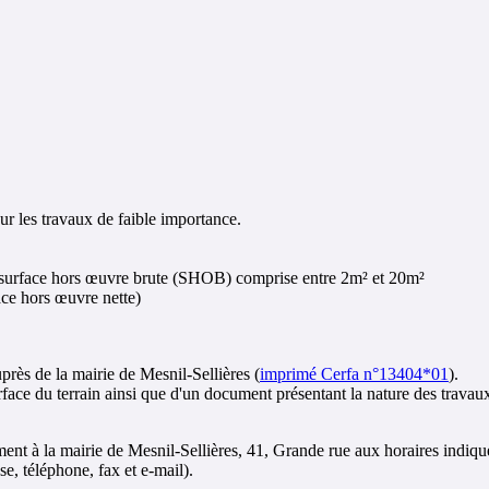
ur les travaux de faible importance.
ne surface hors œuvre brute (SHOB) comprise entre 2m² et 20m²
ce hors œuvre nette)
près de la mairie de Mesnil-Sellières (
imprimé Cerfa n°13404*01
).
ace du terrain ainsi que d'un document présentant la nature des travaux e
ent à la mairie de Mesnil-Sellières, 41, Grande rue aux horaires indiqu
e, téléphone, fax et e-mail).