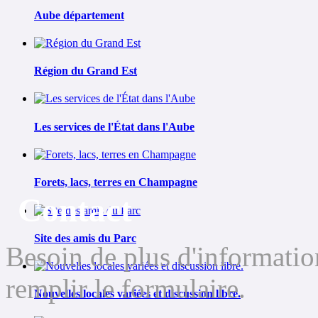
Aube département
Région du Grand Est
Les services de l'État dans l'Aube
Forets, lacs, terres en Champagne
Contact
Site des amis du Parc
Besoin de plus d'informatio
remplir le formulaire.
Nouvelles locales variées et discussion libre.